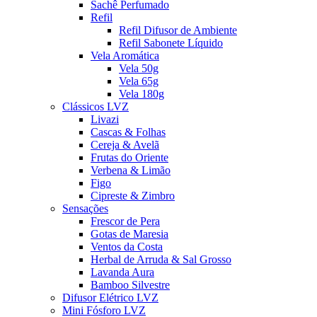
Sachê Perfumado
Refil
Refil Difusor de Ambiente
Refil Sabonete Líquido
Vela Aromática
Vela 50g
Vela 65g
Vela 180g
Clássicos LVZ
Livazi
Cascas & Folhas
Cereja & Avelã
Frutas do Oriente
Verbena & Limão
Figo
Cipreste & Zimbro
Sensações
Frescor de Pera
Gotas de Maresia
Ventos da Costa
Herbal de Arruda & Sal Grosso
Lavanda Aura
Bamboo Silvestre
Difusor Elétrico LVZ
Mini Fósforo LVZ